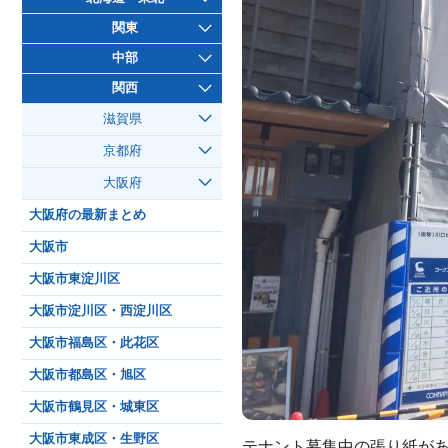
関東
中部
関西
滋賀県
京都府
大阪府
大阪府の最新まとめ
大阪市
大阪市東淀川区
大阪市淀川区・西淀川区
大阪市福島区・此花区
大阪市都島区・旭区
大阪市鶴見区・城東区
大阪市東成区・生野区
テナント募集中の張り紙が