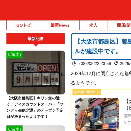
GOトピ
最新News
求人
開店/閉
最新記事
【大阪市都島区】都
ルが建設中です。
8/6(木)
2026/05/22 23:58
2026/
2024年12月に閉店され
るようです。
【大阪市都島区】キリン堂の近
【
く、ディスカウントスーパー「サ
（
ンディ都島北通」のオープン予定
都
日が決まったようです！
で
8/5(水)