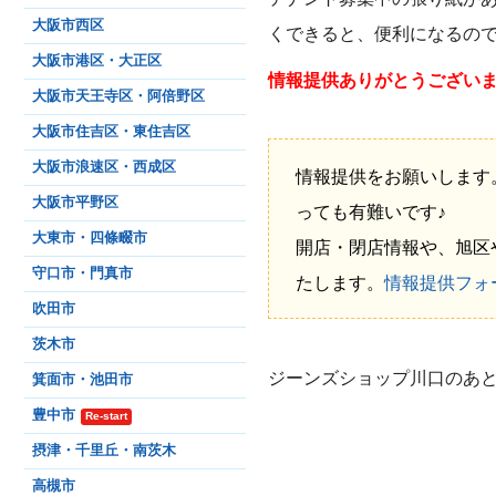
大阪市西区
くできると、便利になるの
大阪市港区・大正区
情報提供ありがとうござい
大阪市天王寺区・阿倍野区
大阪市住吉区・東住吉区
大阪市浪速区・西成区
情報提供をお願いします
大阪市平野区
っても有難いです♪
大東市・四條畷市
開店・閉店情報や、旭区
守口市・門真市
たします。
情報提供フォ
吹田市
茨木市
ジーンズショップ川口のあと
箕面市・池田市
豊中市
Re-start
摂津・千里丘・南茨木
高槻市