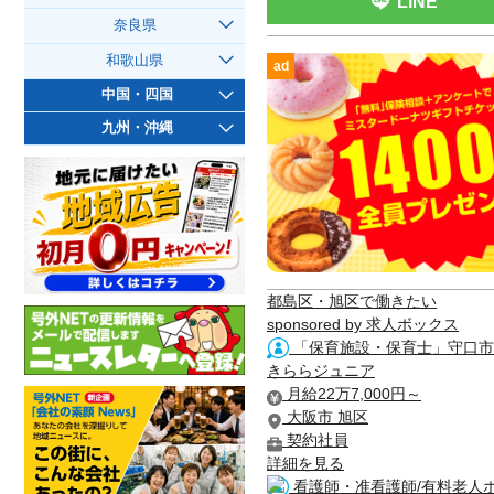
LINE
奈良県
和歌山県
ad
中国・四国
九州・沖縄
都島区・旭区で働きたい
sponsored by 求人ボックス
「保育施設・保育士」守口市
きららジュニア
月給22万7,000円～
大阪市 旭区
契約社員
詳細を見る
看護師・准看護師/有料老人