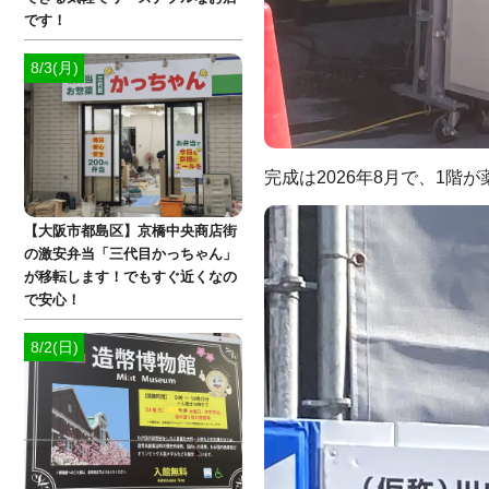
です！
8/3(月)
完成は2026年8月で、1
【大阪市都島区】京橋中央商店街
の激安弁当「三代目かっちゃん」
が移転します！でもすぐ近くなの
で安心！
8/2(日)