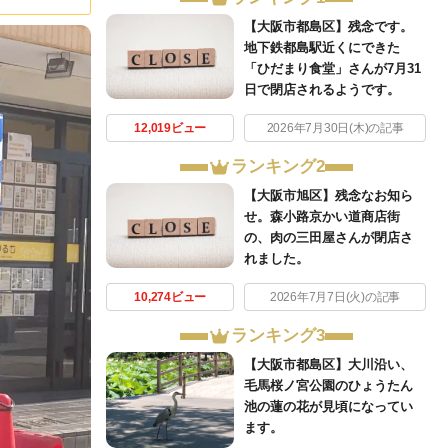
【大阪市都島区】残念です。
地下鉄都島駅近くにできた
「ひだまり食堂」さんが7月31
日で閉店されるようです。
12,019ビュー
2026年7月30日(木)の記事
ランキング2
【大阪市旭区】残念なお知ら
せ。森小路京かい道商店街
の、肉の三田屋さんが閉店さ
れました。
10,274ビュー
2026年7月7日(火)の記事
ランキング3
【大阪市都島区】大川沿い、
毛馬桜ノ宮公園のひょうたん
池の蓮の花が見頃になってい
ます。