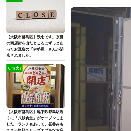
【大阪市都島区】残念です。京橋
の商店街を出たところにずっとあ
ったお豆腐の「伊勢屋」さんが閉
店されました。
8/4(火)
【大阪市都島区】地下鉄都島駅近
くに「八銭食堂」がオープンしま
した！ランチもあって、昼呑みも
できる気軽でリーズナブルなお店