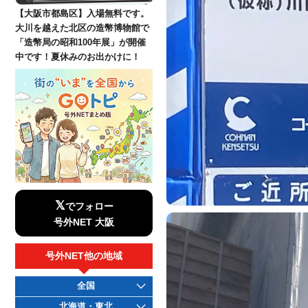
【大阪市都島区】入場無料です。
大川を越えた北区の造幣博物館で
「造幣局の昭和100年展」が開催
中です！夏休みのお出かけに！
𝕏
でフォロー
号外NET 大阪
号外NET他の地域
全国
北海道・東北