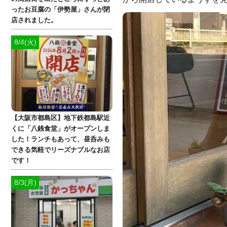
ったお豆腐の「伊勢屋」さんが閉
店されました。
8/4(火)
【大阪市都島区】地下鉄都島駅近
くに「八銭食堂」がオープンしま
した！ランチもあって、昼呑みも
できる気軽でリーズナブルなお店
です！
8/3(月)