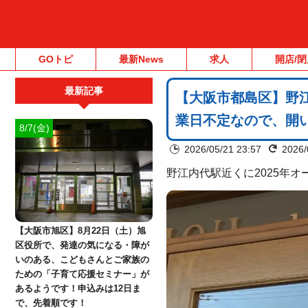
GOトピ
最新News
求人
開店/閉
最新記事
【大阪市都島区】野江
業日不定なので、開
8/7(金)
2026/05/21 23:57
2026/
野江内代駅近くに2025年オー
【大阪市旭区】8月22日（土）旭
区役所で、発達の気になる・障が
いのある、こどもさんとご家族の
ための「子育て応援セミナー」が
あるようです！申込みは12日ま
で、先着順です！