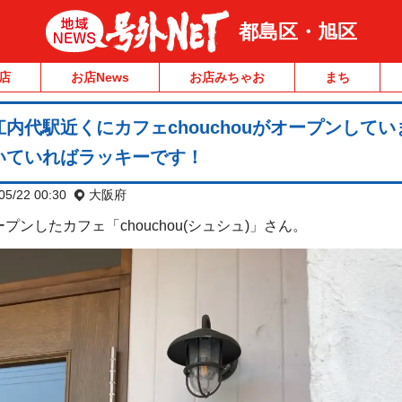
都島区・旭区
店
お店News
お店みちゃお
まち
内代駅近くにカフェchouchouがオープンしてい
いていればラッキーです！
05/22 00:30
大阪府
プンしたカフェ「chouchou(シュシュ)」さん。