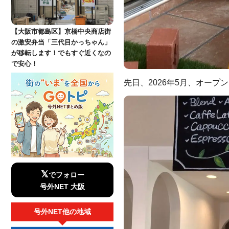
【大阪市都島区】京橋中央商店街
の激安弁当「三代目かっちゃん」
が移転します！でもすぐ近くなの
で安心！
先日、2026年5月、オー
𝕏
でフォロー
号外NET 大阪
号外NET他の地域