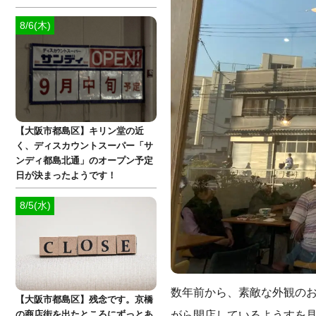
8/6(木)
【大阪市都島区】キリン堂の近
く、ディスカウントスーパー「サ
ンディ都島北通」のオープン予定
日が決まったようです！
8/5(水)
数年前から、素敵な外観の
【大阪市都島区】残念です。京橋
がら開店しているようすを
の商店街を出たところにずっとあ