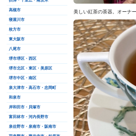
摂津・千里丘・南茨木
高槻市
美しい紅茶の茶器。オーナ
寝屋川市
枚方市
東大阪市
八尾市
堺市堺区・西区
堺市北区・東区・美原区
堺市中区・南区
泉大津市・高石市・忠岡町
和泉市
岸和田市・貝塚市
富田林市・河内長野市
泉佐野市・泉南市・阪南市