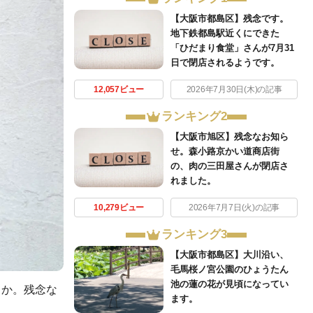
【大阪市都島区】残念です。
地下鉄都島駅近くにできた
「ひだまり食堂」さんが7月31
日で閉店されるようです。
12,057ビュー
2026年7月30日(木)の記事
ランキング2
【大阪市旭区】残念なお知ら
せ。森小路京かい道商店街
の、肉の三田屋さんが閉店さ
れました。
10,279ビュー
2026年7月7日(火)の記事
ランキング3
【大阪市都島区】大川沿い、
毛馬桜ノ宮公園のひょうたん
池の蓮の花が見頃になってい
うか。残念な
ます。