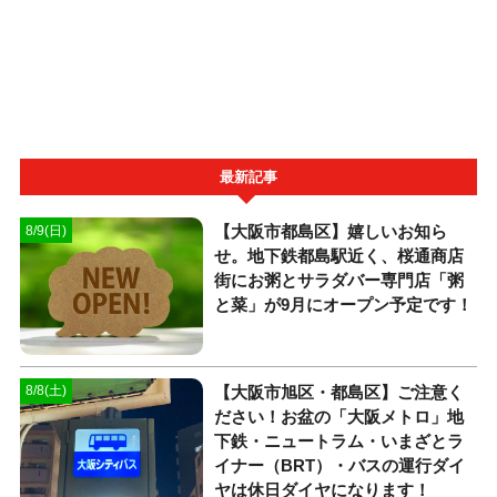
最新記事
【大阪市都島区】嬉しいお知ら
8/9(日)
せ。地下鉄都島駅近く、桜通商店
街にお粥とサラダバー専門店「粥
と菜」が9月にオープン予定です！
【大阪市旭区・都島区】ご注意く
8/8(土)
ださい！お盆の「大阪メトロ」地
下鉄・ニュートラム・いまざとラ
イナー（BRT）・バスの運行ダイ
ヤは休日ダイヤになります！