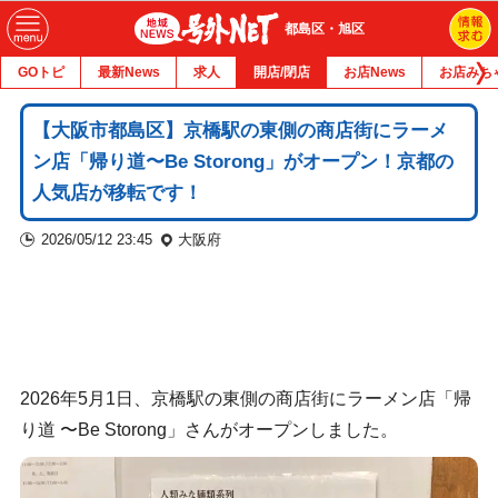
都島区・旭区
GOトピ
最新News
求人
開店/閉店
お店News
お店みち
【大阪市都島区】京橋駅の東側の商店街にラーメ
ン店「帰り道〜Be Storong」がオープン！京都の
人気店が移転です！
2026/05/12 23:45
大阪府
2026年5月1日、京橋駅の東側の商店街にラーメン店「帰
り道 〜Be Storong」さんがオープンしました。