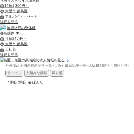
りありのきっず大阪京橋
時給1,300円～
大阪市 都島区
アルバイト・パート
詳細を見る
無資格可の整体師
都島整体RISE
月給24万円～
大阪市 都島区
正社員
詳細を見る
都島区・旭区の高時給の求人情報を見る
号外NET全国の最新記事一覧
>
大阪府最新記事一覧
>
大阪市都島区・旭区記事一
ラーメン
人類みな麺類
帰り道
開店/閉店
ぽんた