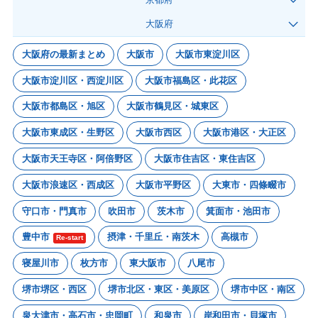
大阪府
大阪府の最新まとめ
大阪市
大阪市東淀川区
大阪市淀川区・西淀川区
大阪市福島区・此花区
大阪市都島区・旭区
大阪市鶴見区・城東区
大阪市東成区・生野区
大阪市西区
大阪市港区・大正区
大阪市天王寺区・阿倍野区
大阪市住吉区・東住吉区
大阪市浪速区・西成区
大阪市平野区
大東市・四條畷市
守口市・門真市
吹田市
茨木市
箕面市・池田市
豊中市
摂津・千里丘・南茨木
高槻市
Re-start
寝屋川市
枚方市
東大阪市
八尾市
堺市堺区・西区
堺市北区・東区・美原区
堺市中区・南区
泉大津市・高石市・忠岡町
和泉市
岸和田市・貝塚市