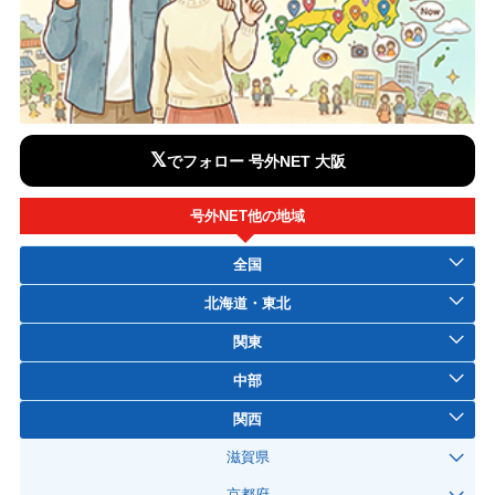
𝕏
でフォロー 号外NET 大阪
号外NET他の地域
全国
北海道・東北
関東
中部
関西
滋賀県
京都府