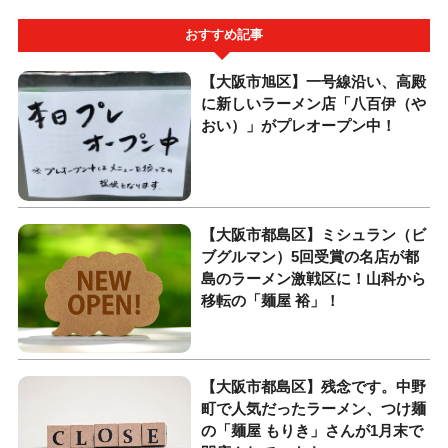
おすすめ記事
【大阪市旭区】一号線沿い、高殿
に新しいラーメン店「八百伊（や
おい）」がプレオープン中！
【大阪市都島区】ミシュラン（ビ
ブグルマン）5回受賞の名店が都
島のラーメン激戦区に！山科から
移転の「麺屋 裕」！
【大阪市都島区】残念です。中野
町で人気だったラーメン、つけ麺
の「麺屋 もりき」さんが1月末で