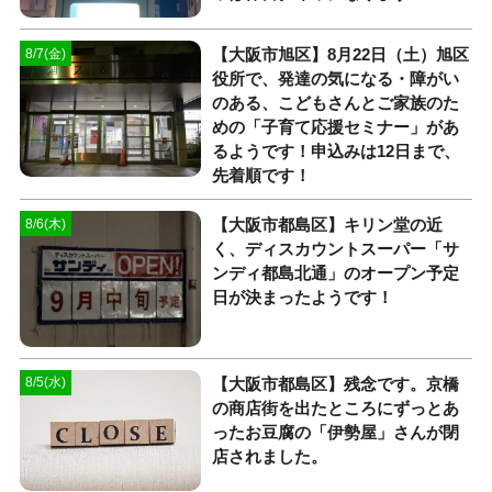
【大阪市旭区】8月22日（土）旭区
8/7(金)
役所で、発達の気になる・障がい
のある、こどもさんとご家族のた
めの「子育て応援セミナー」があ
るようです！申込みは12日まで、
先着順です！
【大阪市都島区】キリン堂の近
8/6(木)
く、ディスカウントスーパー「サ
ンディ都島北通」のオープン予定
日が決まったようです！
【大阪市都島区】残念です。京橋
8/5(水)
の商店街を出たところにずっとあ
ったお豆腐の「伊勢屋」さんが閉
店されました。