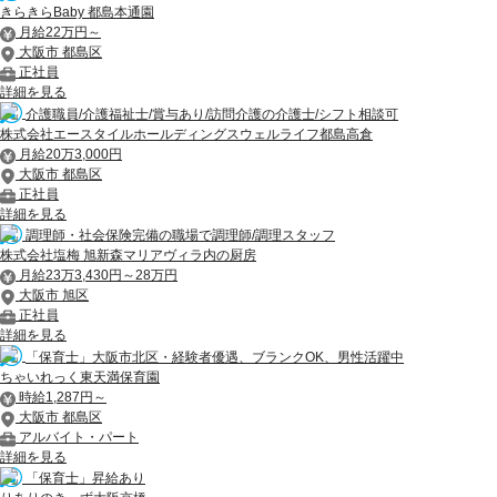
きらきらBaby 都島本通園
月給22万円～
大阪市 都島区
正社員
詳細を見る
介護職員/介護福祉士/賞与あり/訪問介護の介護士/シフト相談可
株式会社エースタイルホールディングスウェルライフ都島高倉
月給20万3,000円
大阪市 都島区
正社員
詳細を見る
調理師・社会保険完備の職場で調理師/調理スタッフ
株式会社塩梅 旭新森マリアヴィラ内の厨房
月給23万3,430円～28万円
大阪市 旭区
正社員
詳細を見る
「保育士」大阪市北区・経験者優遇、ブランクOK、男性活躍中
ちゃいれっく東天満保育園
時給1,287円～
大阪市 都島区
アルバイト・パート
詳細を見る
「保育士」昇給あり