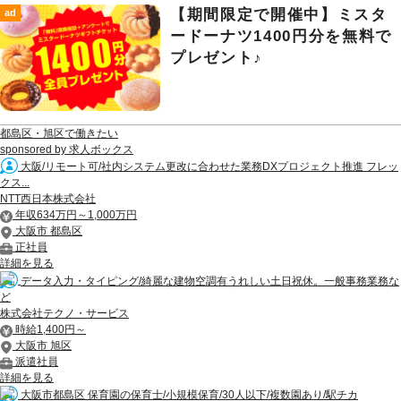
【期間限定で開催中】ミスタ
ad
ードーナツ1400円分を無料で
プレゼント♪
都島区・旭区で働きたい
sponsored by 求人ボックス
大阪/リモート可/社内システム更改に合わせた業務DXプロジェクト推進 フレッ
クス...
NTT西日本株式会社
年収634万円～1,000万円
大阪市 都島区
正社員
詳細を見る
データ入力・タイピング/綺麗な建物空調有うれしい土日祝休。一般事務業務な
ど
株式会社テクノ・サービス
時給1,400円～
大阪市 旭区
派遣社員
詳細を見る
大阪市都島区 保育園の保育士/小規模保育/30人以下/複数園あり/駅チカ