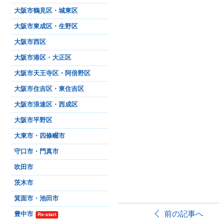
大阪市鶴見区・城東区
大阪市東成区・生野区
大阪市西区
大阪市港区・大正区
大阪市天王寺区・阿倍野区
大阪市住吉区・東住吉区
大阪市浪速区・西成区
大阪市平野区
大東市・四條畷市
守口市・門真市
吹田市
茨木市
箕面市・池田市
前の記事へ
豊中市
Re-start