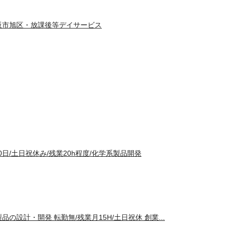
阪市旭区・放課後等デイサービス
0日/土日祝休み/残業20h程度/化学系製品開発
の設計・開発 転勤無/残業月15H/土日祝休 創業...