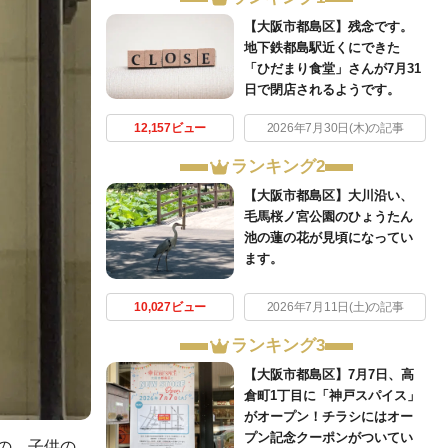
【大阪市都島区】残念です。
地下鉄都島駅近くにできた
「ひだまり食堂」さんが7月31
日で閉店されるようです。
12,157ビュー
2026年7月30日(木)の記事
ランキング2
【大阪市都島区】大川沿い、
毛馬桜ノ宮公園のひょうたん
池の蓮の花が見頃になってい
ます。
10,027ビュー
2026年7月11日(土)の記事
ランキング3
【大阪市都島区】7月7日、高
倉町1丁目に「神戸スパイス」
がオープン！チラシにはオー
プン記念クーポンがついてい
もの、子供の