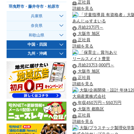
正社員
羽曳野市・藤井寺市・柏原市
詳細を見る
「児童指導員 有資格者」大
兵庫県
あんじゅすまいる
奈良県
月給23万円～
大阪市 旭区
和歌山県
正社員
中国・四国
詳細を見る
「保育士」賞与あり
九州・沖縄
リールスメイト豊里
月給23万3,000円～
大阪市 旭区
正社員
詳細を見る
大阪/企画開発・設計 年休12
大扇産業株式会社
年収450万円～550万円
大阪市 都島区
正社員
詳細を見る
大阪/プラスチック製理化学製品
株式会社サンプラテック