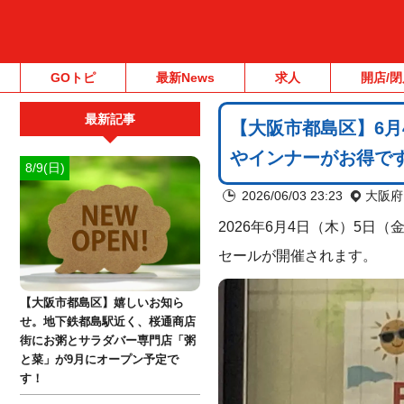
GOトピ
最新News
求人
開店/閉
最新記事
【大阪市都島区】6月
やインナーがお得で
8/9(日)
2026/06/03 23:23
大阪府
2026年6月4日（木）5
セールが開催されます。
【大阪市都島区】嬉しいお知ら
せ。地下鉄都島駅近く、桜通商店
街にお粥とサラダバー専門店「粥
と菜」が9月にオープン予定で
す！