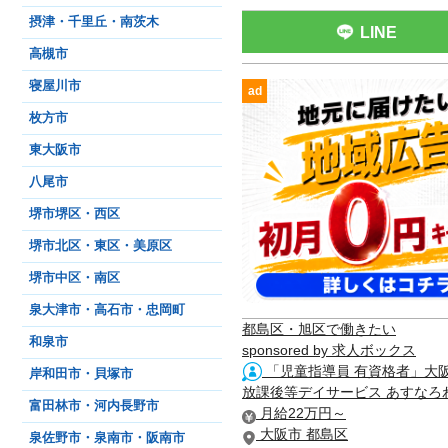
摂津・千里丘・南茨木
LINE
高槻市
寝屋川市
ad
枚方市
東大阪市
八尾市
堺市堺区・西区
堺市北区・東区・美原区
堺市中区・南区
泉大津市・高石市・忠岡町
都島区・旭区で働きたい
和泉市
sponsored by 求人ボックス
「児童指導員 有資格者」大
岸和田市・貝塚市
放課後等デイサービス あすなろ
富田林市・河内長野市
月給22万円～
大阪市 都島区
泉佐野市・泉南市・阪南市