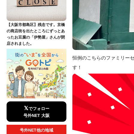
【大阪市都島区】残念です。京橋
の商店街を出たところにずっとあ
ったお豆腐の「伊勢屋」さんが閉
店されました。
恒例のこちらのファミリー
す！
𝕏
でフォロー
号外NET 大阪
号外NET他の地域