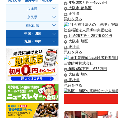
羽曳野市・藤井寺市・柏原市
年収300万円～450万円
大阪市 都島区
兵庫県
正社員
奈良県
詳細を見る
社会福祉法人の「経理」/経験
和歌山県
社会福祉法人貝塚中央福祉会
中国・四国
月給25万円～25万5,000円
大阪市 旭区
九州・沖縄
正社員
詳細を見る
施工管理補助/経験者歓迎/年収4
三協防災株式会社
年収450万円～675万円
大阪市 旭区
正社員
詳細を見る
都島区・旭区の高時給の求人情