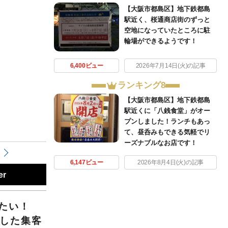
【大阪市都島区】地下鉄都島
駅近く、桜通商店街のずっと
空地になっていたところに駐
輪場ができるようです！
6,400ビュー
2026年7月14日(火)の記事
ランキング8
【大阪市都島区】地下鉄都島
駅近くに「八銭食堂」がオー
プンしました！ランチもあっ
て、昼呑みもできる気軽でリ
ーズナブルなお店です！
6,147ビュー
2026年8月4日(火)の記事
er
いたい！
化した集客