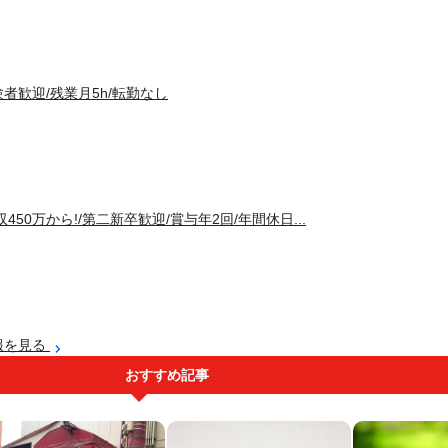
者歓迎/残業月5h/転勤なし
50万から!/第二新卒歓迎/賞与年2回/年間休日...
報を見る
おすすめ記事