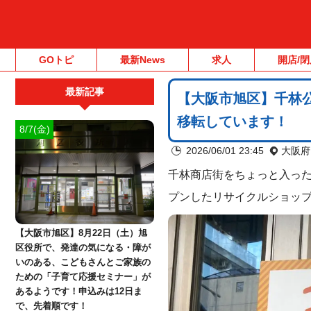
GOトピ
最新News
求人
開店/閉
最新記事
【大阪市旭区】千林
移転しています！
8/7(金)
2026/06/01 23:45
大阪府
千林商店街をちょっと入った
プンしたリサイクルショッ
【大阪市旭区】8月22日（土）旭
区役所で、発達の気になる・障が
いのある、こどもさんとご家族の
ための「子育て応援セミナー」が
あるようです！申込みは12日ま
で、先着順です！