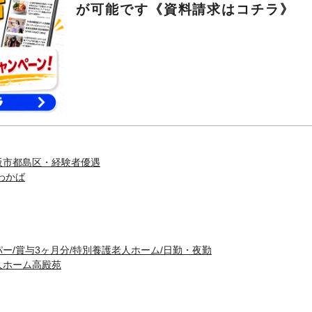
が可能です《資料請求はコチラ》
阪市都島区・経験者優遇
わかば
ー/賞与3ヶ月分/特別養護老人ホーム/日勤・夜勤
人ホーム高殿苑