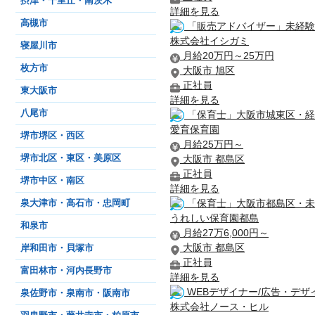
摂津・千里丘・南茨木
詳細を見る
高槻市
「販売アドバイザー」未経験OK
株式会社イシガミ
寝屋川市
月給20万円～25万円
枚方市
大阪市 旭区
正社員
東大阪市
詳細を見る
八尾市
「保育士」大阪市城東区・経
愛育保育園
堺市堺区・西区
月給25万円～
大阪市 都島区
堺市北区・東区・美原区
正社員
堺市中区・南区
詳細を見る
「保育士」大阪市都島区・未
泉大津市・高石市・忠岡町
うれしい保育園都島
和泉市
月給27万6,000円～
大阪市 都島区
岸和田市・貝塚市
正社員
富田林市・河内長野市
詳細を見る
WEBデザイナー/広告・デザ
泉佐野市・泉南市・阪南市
株式会社ノース・ヒル