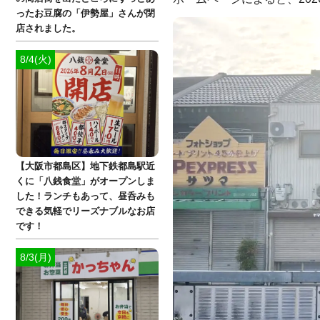
ったお豆腐の「伊勢屋」さんが閉
店されました。
8/4(火)
【大阪市都島区】地下鉄都島駅近
くに「八銭食堂」がオープンしま
した！ランチもあって、昼呑みも
できる気軽でリーズナブルなお店
です！
8/3(月)