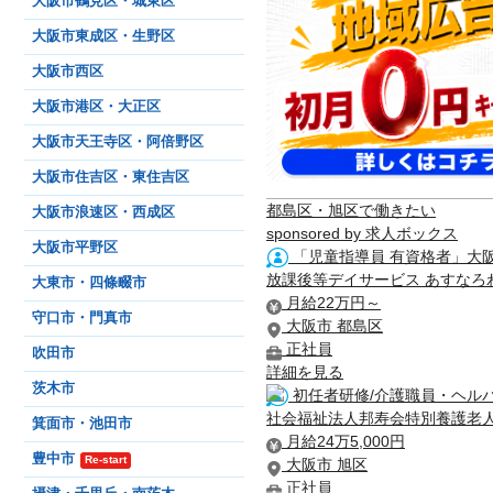
大阪市鶴見区・城東区
大阪市東成区・生野区
大阪市西区
大阪市港区・大正区
大阪市天王寺区・阿倍野区
大阪市住吉区・東住吉区
都島区・旭区で働きたい
大阪市浪速区・西成区
sponsored by 求人ボックス
大阪市平野区
「児童指導員 有資格者」大
放課後等デイサービス あすなろ
大東市・四條畷市
月給22万円～
守口市・門真市
大阪市 都島区
正社員
吹田市
詳細を見る
茨木市
初任者研修/介護職員・ヘルパ
社会福祉法人邦寿会特別養護老
箕面市・池田市
月給24万5,000円
豊中市
Re-start
大阪市 旭区
正社員