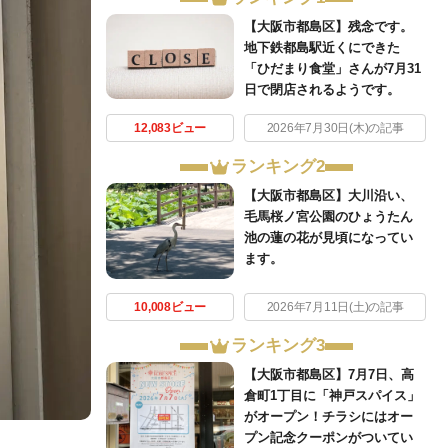
【大阪市都島区】残念です。
地下鉄都島駅近くにできた
「ひだまり食堂」さんが7月31
日で閉店されるようです。
12,083ビュー
2026年7月30日(木)の記事
ランキング2
【大阪市都島区】大川沿い、
毛馬桜ノ宮公園のひょうたん
池の蓮の花が見頃になってい
ます。
10,008ビュー
2026年7月11日(土)の記事
ランキング3
【大阪市都島区】7月7日、高
倉町1丁目に「神戸スパイス」
がオープン！チラシにはオー
プン記念クーポンがついてい