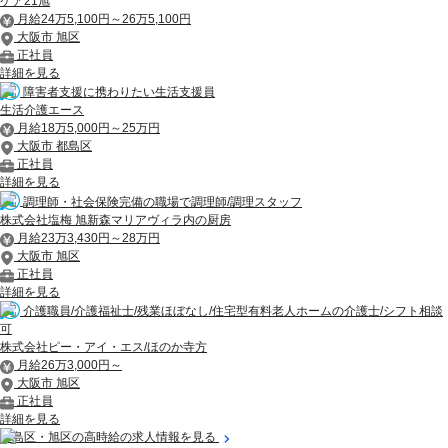
ケア21旭
月給24万5,100円～26万5,100円
大阪市 旭区
正社員
詳細を見る
障害者支援に携わりたい生活支援員
生活介護エース
月給18万5,000円～25万円
大阪市 都島区
正社員
詳細を見る
調理師・社会保険完備の職場で調理師/調理スタッフ
株式会社塩梅 旭新森マリアヴィラ内の厨房
月給23万3,430円～28万円
大阪市 旭区
正社員
詳細を見る
介護職員/介護福祉士/残業ほぼなし/住宅型有料老人ホームの介護士/シフト相談
可
株式会社ピー・アイ・エス/ほのか寺方
月給26万3,000円～
大阪市 旭区
正社員
詳細を見る
都島区・旭区の高時給の求人情報を見る