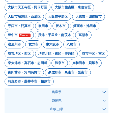
大阪市天王寺区・阿倍野区
大阪市住吉区・東住吉区
大阪市浪速区・西成区
大阪市平野区
大東市・四條畷市
守口市・門真市
吹田市
茨木市
箕面市・池田市
豊中市
摂津・千里丘・南茨木
高槻市
Re-start
寝屋川市
枚方市
東大阪市
八尾市
堺市堺区・西区
堺市北区・東区・美原区
堺市中区・南区
泉大津市・高石市・忠岡町
和泉市
岸和田市・貝塚市
富田林市・河内長野市
泉佐野市・泉南市・阪南市
羽曳野市・藤井寺市・柏原市
兵庫県
奈良県
和歌山県