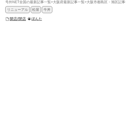
号外NET全国の最新記事一覧
>
大阪府最新記事一覧
>
大阪市都島区・旭区記事一
リニューアル
松屋
牛丼
開店/閉店
ぽんた