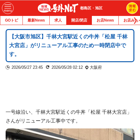
都島区・旭区
GOトピ
最新News
求人
開店/閉店
お店News
お店みち
【大阪市旭区】千林大宮駅近くの牛丼「松屋 千林
大宮店」がリニューアル工事のため一時閉店中で
す。
2026/05/27 23:45
2026/05/28 02:12
大阪府
一号線沿い、千林大宮駅近くの牛丼「松屋 千林大宮店」
さんがリニューアル工事中です。