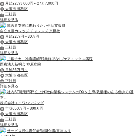
月給22万3,000円～27万7,000円
大阪市 都島区
正社員
詳細を見る
障害者支援に携わりたい生活支援員
自立支援カレッジ チャレンズ 京橋校
月給22万円～30万円
大阪市 都島区
正社員
詳細を見る
「駅チカ」准看護師/残業ほぼなし/ケアミックス病院
医療法人新明会 神原病院
月給36万円～
大阪市 都島区
正社員
詳細を見る
社内SE職/新部門立上げ/社内業務システムのDXを主導/裁量権のある働き方/基
本...
株式会社エイワハウジング
年収650万円～800万円
大阪市 都島区
正社員
詳細を見る
サービス提供責任者/訪問介護/賞与あり