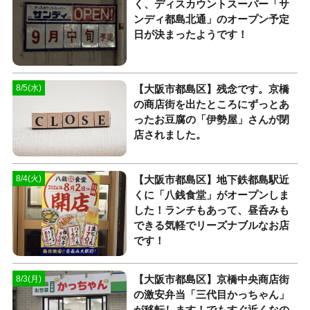
く、ディスカウントスーパー「サ
ンディ都島北通」のオープン予定
日が決まったようです！
【大阪市都島区】残念です。京橋
8/5(水)
の商店街を出たところにずっとあ
ったお豆腐の「伊勢屋」さんが閉
店されました。
【大阪市都島区】地下鉄都島駅近
8/4(火)
くに「八銭食堂」がオープンしま
した！ランチもあって、昼呑みも
できる気軽でリーズナブルなお店
です！
【大阪市都島区】京橋中央商店街
8/3(月)
の激安弁当「三代目かっちゃん」
が移転します！でもすぐ近くなの