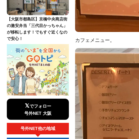
【大阪市都島区】京橋中央商店街
の激安弁当「三代目かっちゃん」
が移転します！でもすぐ近くなの
で安心！
カフェメニュー。
𝕏
でフォロー
号外NET 大阪
号外NET他の地域