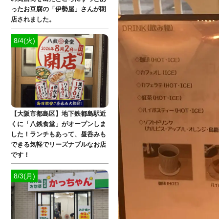
ったお豆腐の「伊勢屋」さんが閉
店されました。
8/4(火)
【大阪市都島区】地下鉄都島駅近
くに「八銭食堂」がオープンしま
した！ランチもあって、昼呑みも
できる気軽でリーズナブルなお店
です！
8/3(月)