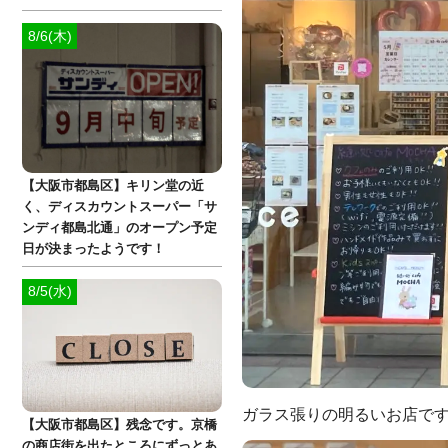
8/6(木)
【大阪市都島区】キリン堂の近
く、ディスカウントスーパー「サ
ンディ都島北通」のオープン予定
日が決まったようです！
8/5(水)
ガラス張りの明るいお店で
【大阪市都島区】残念です。京橋
の商店街を出たところにずっとあ