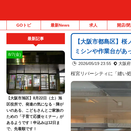
GOトピ
最新News
求人
開店/閉
最新記事
【大阪市都島区】桜ノ
ミシンや作業台があ
8/7(金)
2026/05/19 23:55
大阪府
桜宮リバーシティに「縫い処c
【大阪市旭区】8月22日（土）旭
区役所で、発達の気になる・障が
いのある、こどもさんとご家族の
ための「子育て応援セミナー」が
あるようです！申込みは12日ま
で、先着順です！