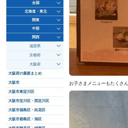
全国
北海道・東北
関東
中部
関西
滋賀県
京都府
大阪府
大阪府の最新まとめ
大阪市
お子さまメニューもたくさ
大阪市東淀川区
大阪市淀川区・西淀川区
大阪市福島区・此花区
大阪市都島区・旭区