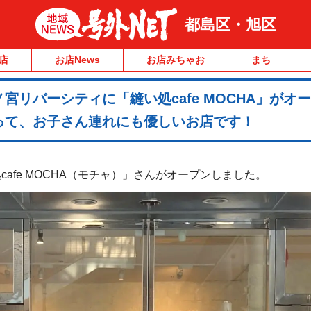
都島区・旭区
店
お店News
お店みちゃお
まち
宮リバーシティに「縫い処cafe MOCHA」がオ
って、お子さん連れにも優しいお店です！
afe MOCHA（モチャ）」さんがオープンしました。